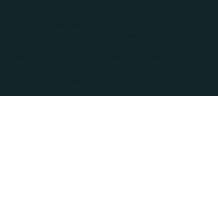
© 2025 CPE-BC Le Petit Train
Tous droits réservés.
Conception web par
Agence Lenox
.
Politique sur la protection des renseignements
personnels
Conditions d'utilisation du site web