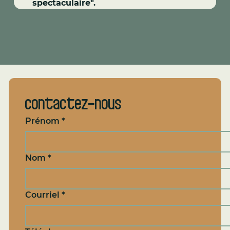
spectaculaire".
Contactez-nous
Prénom
*
Nom
*
Courriel
*