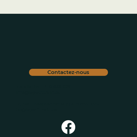
Contactez-nous
Installation :
418-833-6091
info@lepetittrain.ca
Bureau coordonnateur :
418-835-9352
bc@lepetittrain.ca